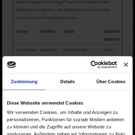
Seitennavigation und Zugriff auf sichere Bereiche der
Webseite ermöglichen. Die Webseite kann ohne diese
Cookies nicht richtig funktionieren.
Name
Anbieter
Zweck
Maximale
Speicherdauer
CookieCon
www.bul-
Speichert den
1 Jahr
sent
computer.
Zustimmungsstatus
de
des Benutzers für
Cookies auf der
aktuellen Domäne.
Zustimmung
Details
Über Cookies
Diese Webseite verwendet Cookies
4. Erfassung von allgemeinen Daten
Wir verwenden Cookies, um Inhalte und Anzeigen zu
und Informationen
personalisieren, Funktionen für soziale Medien anbieten
zu können und die Zugriffe auf unsere Website zu
Die Internetseite der Firma B&L-Computer, Inhaber Michael
analysieren. Außerdem geben wir Informationen zu Ihrer