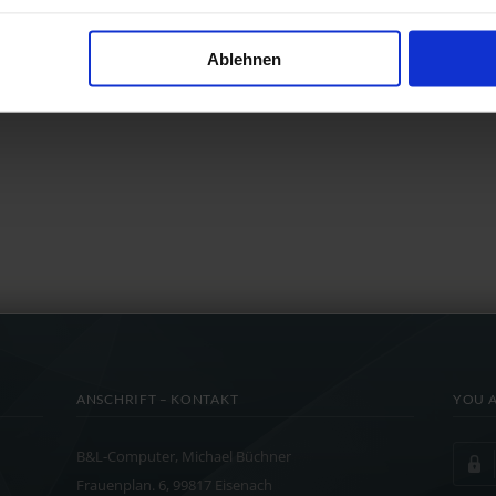
Ablehnen
ANSCHRIFT – KONTAKT
YOU A
B&L-Computer, Michael Büchner
Frauenplan. 6, 99817 Eisenach