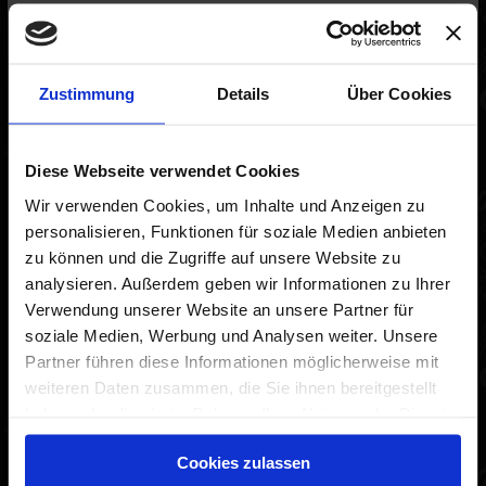
Termine sind nur noch nach
telefonischer Vereinbarung möglich.
Zustimmung
Details
Über Cookies
03691 – 203176 oder per Mail an
info@bul-computer.de
Diese Webseite verwendet Cookies
Wir verwenden Cookies, um Inhalte und Anzeigen zu
Öffnungszeiten – geändert !!
personalisieren, Funktionen für soziale Medien anbieten
zu können und die Zugriffe auf unsere Website zu
analysieren. Außerdem geben wir Informationen zu Ihrer
Uncategorized
Verwendung unserer Website an unsere Partner für
soziale Medien, Werbung und Analysen weiter. Unsere
Partner führen diese Informationen möglicherweise mit
weiteren Daten zusammen, die Sie ihnen bereitgestellt
haben oder die sie im Rahmen Ihrer Nutzung der Dienste
Kategorie
gesammelt haben. Sie geben Einwilligung zu unseren
Aktuelles
(1)
Cookies zulassen
Cookies, wenn Sie unsere Webseite weiterhin nutzen.